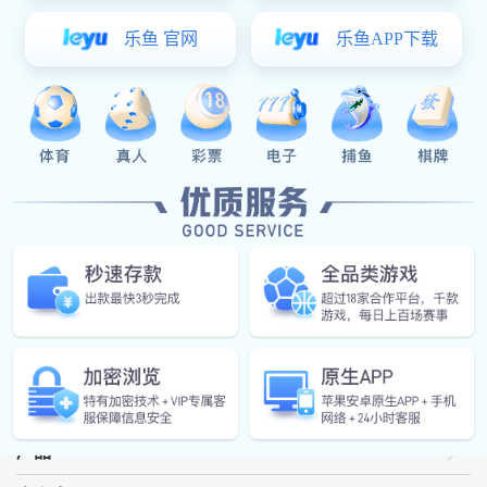
场景图
公司邮箱
方案概述
微信公众号
CS32F036Q是一款车规级高可靠性的32位MCU，采用ARM-Cortex
M0内核，主频高达48MHz，通过AEC-Q100认证，满足车规级产品
样品申请
工作环境恶劣的要求。 可实现单电阻无传感器FOC控制，同时提供
整套FOC控制算法支持，帮助客户快速实现方案开发、产品量产。
应用框图
产品