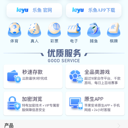
场景图
公司邮箱
方案概述
微信公众号
CS32F系列MCU是VSport体育科技基于Arm® Cortex®-M内核、高
可靠性的32位通用微控制器。包括多款产品，内嵌Flash存储器，集
成高性能ADC、丰富的模拟外设、适用于工业控制的高级定时器和
样品申请
通信接口，满足工业应用的质量和可靠性标准，适用于汽车中控屏
等应用。
应用框图
产品