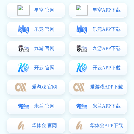
手机及配件
消费电子
汽车应用
智能座舱
中控屏
触控
汽车配件
智慧健康
AloT应用
电机控制及驱动
场景图
方案概述
应用框图
联系电话