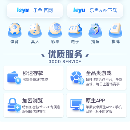
产品概述
联系电话
产品概述
收藏
CSC2E101(E2101)
公司邮箱
CSC2E101是一款高度集成的、可灵活配置嵌入式控制器
微信公众号
（Embedded Controller），是笔记本电脑、平板电脑、台式
机主板上的核心芯片，用于管理上述设备的开机/关机、休眠/
唤醒、低功耗、安全等，管理主板上串口、鼠标/键盘、
样品申请
PD/TYPE-C、电压/温度监控等慢速设备，充当CPU和慢速设
备之间的桥梁。
详细信息，请联系VSport体育销售获取。