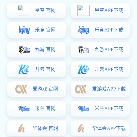
触觉反馈
MCU
计算机及周边
Type-C
嵌入式控制器
VSport体育:CSC2E101(E2101)
VSport体育:压力式触控板HapticPad
电源管理
电池管理
无线连接
汽车电子